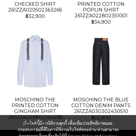
CHECKED SHIRT
PRINTED COTTON
261ZZA020502363266
POPLIN SHIRT
261ZZA022802351001
฿32,900
฿34,900
MOSCHINO THE
MOSCHINO THE BLUE
PRINTED COTTON
COTTON DENIM PANTS
GINGHAM SHIRT
261ZZA030302430510
261ZZA023802364266
฿22,900
เว็บไซต์นี้มีการใช้งานคุกกี้ เพื่อเพิ่มประสิทธิภาพและ
฿29,900
ประสบการณ์ที่ดีในการใช้งานเว็บไซต์ของท่าน ท่านสามารถ
อ่านรายละเอียดเพิ่มเติมได้ที่
Privacy Policy
and
Cookies