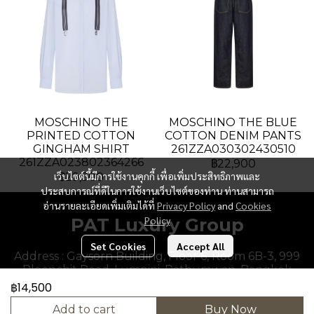
MOSCHINO THE
MOSCHINO THE BLUE
PRINTED COTTON
COTTON DENIM PANTS
GINGHAM SHIRT
261ZZA030302430510
261ZZA023802364266
฿22,900
เว็บไซต์นี้มีการใช้งานคุกกี้ เพื่อเพิ่มประสิทธิภาพและ
฿29,900
ประสบการณ์ที่ดีในการใช้งานเว็บไซต์ของท่าน ท่านสามารถ
อ่านรายละเอียดเพิ่มเติมได้ที่
Privacy Policy
and
Cookies
PAT Luxury Group
Policy
Set Cookies
Accept All
Address : Gaysorn Building, Floor 6, Room 6B-3, 999
Ploenchit Road, Lumpini, Pathumwan, Bangkok
10330, Thailand.
฿14,500
Add to cart
Buy Now