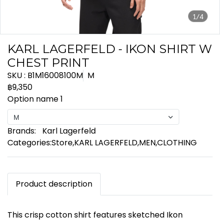
1/4
KARL LAGERFELD - IKON SHIRT W
CHEST PRINT
SKU : B1M16008100M
M
฿9,350
Option name 1
M
Brands:
Karl Lagerfeld
Categories:
Store
,
KARL LAGERFELD
,
MEN
,
CLOTHING
Product description
This crisp cotton shirt features sketched Ikon