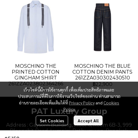
MOSCHINO THE
MOSCHINO THE BLUE
PRINTED COTTON
COTTON DENIM PANTS
GINGHAM SHIRT
261ZZA030302430510
261ZZA023802364266
฿22,900
เว็บไซต์นี้มีการใช้งานคุกกี้ เพื่อเพิ่มประสิทธิภาพและ
฿29,900
ประสบการณ์ที่ดีในการใช้งานเว็บไซต์ของท่าน ท่านสามารถ
อ่านรายละเอียดเพิ่มเติมได้ที่
Privacy Policy
and
Cookies
PAT Luxury Group
Policy
Set Cookies
Accept All
Address : Gaysorn Building, Floor 6, Room 6B-3, 999
Ploenchit Road, Lumpini, Pathumwan, Bangkok
10330, Thailand.