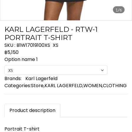
1/6
KARL LAGERFELD - RTW-1
PORTRAIT T-SHIRT
SKU : B1W17019100XS
XS
฿5,150
Option name 1
XS
Brands:
Karl Lagerfeld
Categories:
Store
,
KARL LAGERFELD
,
WOMEN
,
CLOTHING
Product description
Portrait T-shirt