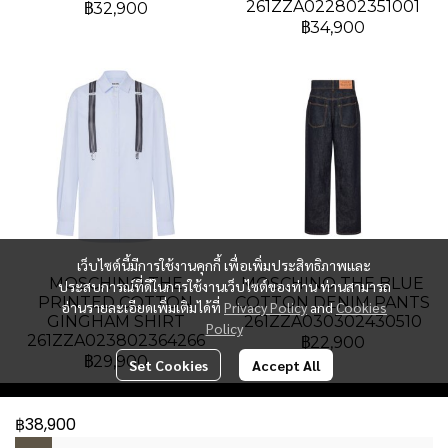
261ZZA022802351001
฿32,900
฿34,900
เว็บไซต์นี้มีการใช้งานคุกกี้ เพื่อเพิ่มประสิทธิภาพและ
MOSCHINO THE
MOSCHINO THE BLUE
ประสบการณ์ที่ดีในการใช้งานเว็บไซต์ของท่าน ท่านสามารถ
PRINTED COTTON
COTTON DENIM PANTS
อ่านรายละเอียดเพิ่มเติมได้ที่
Privacy Policy
and
Cookies
GINGHAM SHIRT
261ZZA030302430510
Policy
261ZZA023802364266
฿22,900
฿29,900
Set Cookies
Accept All
฿38,900
PAT Luxury Group