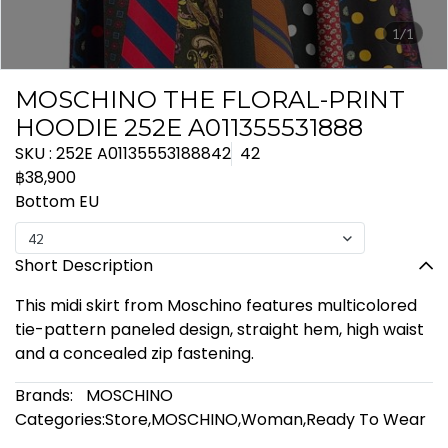
1/1
MOSCHINO THE FLORAL-PRINT
HOODIE 252E A011355531888
SKU : 252E A01135553188842
42
฿38,900
Bottom EU
42
Short Description
This midi skirt from Moschino features multicolored
tie-pattern paneled design, straight hem, high waist
and a concealed zip fastening.
Brands:
MOSCHINO
Categories:
Store
,
MOSCHINO
,
Woman
,
Ready To Wear