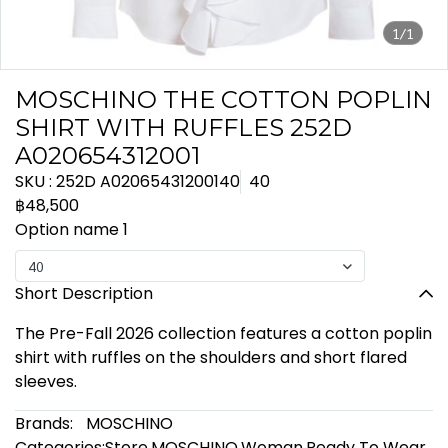
1/1
MOSCHINO THE COTTON POPLIN
SHIRT WITH RUFFLES 252D
A020654312001
SKU : 252D A02065431200140
40
฿48,500
Option name 1
40
Short Description
The Pre-Fall 2026 collection features a cotton poplin
shirt with ruffles on the shoulders and short flared
sleeves.
Brands:
MOSCHINO
Categories:
Store
,
MOSCHINO
,
Woman
,
Ready To Wear