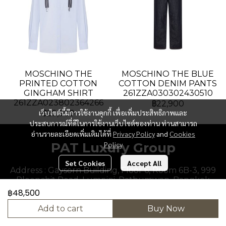
MOSCHINO THE
MOSCHINO THE BLUE
PRINTED COTTON
COTTON DENIM PANTS
GINGHAM SHIRT
261ZZA030302430510
261ZZA023802364266
฿22,900
เว็บไซต์นี้มีการใช้งานคุกกี้ เพื่อเพิ่มประสิทธิภาพและ
฿29,900
ประสบการณ์ที่ดีในการใช้งานเว็บไซต์ของท่าน ท่านสามารถ
อ่านรายละเอียดเพิ่มเติมได้ที่
Privacy Policy
and
Cookies
PAT Luxury Group
Policy
Set Cookies
Accept All
Address : Gaysorn Building, Floor 6, Room 6B-3, 999
Ploenchit Road, Lumpini, Pathumwan, Bangkok
10330, Thailand.
฿48,500
Add to cart
Buy Now