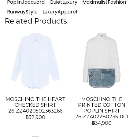
PoplinJacquard
QuietLuxury
MaximalistFashion
RunwayStyle
LuxuryApparel
Related Products
MOSCHINO THE HEART
MOSCHINO THE
CHECKED SHIRT
PRINTED COTTON
261ZZA020502363266
POPLIN SHIRT
261ZZA022802351001
฿32,900
฿34,900