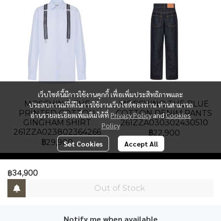
เว็บไซต์นี้มีการใช้งานคุกกี้ เพื่อเพิ่มประสิทธิภาพและ
MOSCHINO THE
MOSCHINO THE BLUE
ประสบการณ์ที่ดีในการใช้งานเว็บไซต์ของท่าน ท่านสามารถ
PRINTED COTTON
COTTON DENIM PANTS
อ่านรายละเอียดเพิ่มเติมได้ที่
Privacy Policy
and
Cookies
GINGHAM SHIRT
261ZZA030302430510
Policy
261ZZA023802364266
฿22,900
฿29,900
Set Cookies
Accept All
฿34,900
PAT Luxury Group
Out of Stock
Address : Gaysorn Building, Floor 6, Room 6B-3, 999
Ploenchit Road, Lumpini, Pathumwan, Bangkok
10330, Thailand.
Notify me when available