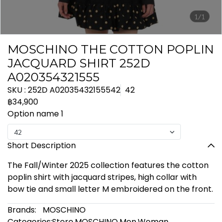
1/1
MOSCHINO THE COTTON POPLIN
JACQUARD SHIRT 252D
A020354321555
SKU : 252D A02035432155542
42
฿34,900
Option name 1
42
Short Description
The Fall/Winter 2025 collection features the cotton
poplin shirt with jacquard stripes, high collar with
bow tie and small letter M embroidered on the front.
Brands:
MOSCHINO
Categories:
Store
,
MOSCHINO
,
Men
,
Woman
,