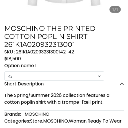
1/1
MOSCHINO THE PRINTED
COTTON POPLIN SHIRT
261K1A020932313001
SKU : 261K1A02093231300142
42
฿18,500
Option name 1
42
Short Description
The Spring/Summer 2026 collection features a
cotton poplin shirt with a trompe-l'œil print.
Brands:
MOSCHINO
Categories:
Store
,
MOSCHINO
,
Woman
,
Ready To Wear