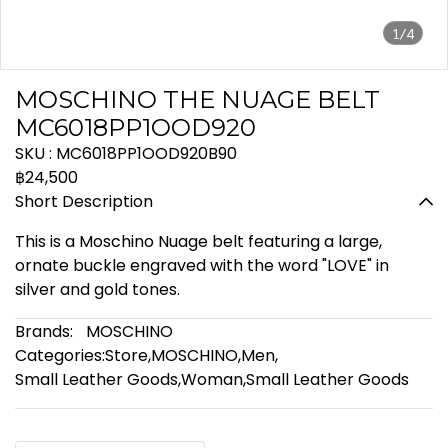
1/4
MOSCHINO THE NUAGE BELT
MC6018PP1OOD920
SKU : MC6018PP1OOD920B90
฿24,500
Short Description
This is a Moschino Nuage belt featuring a large,
ornate buckle engraved with the word "LOVE" in
silver and gold tones.
Brands:
MOSCHINO
Categories:
Store
,
MOSCHINO
,
Men
,
Small Leather Goods
,
Woman
,
Small Leather Goods