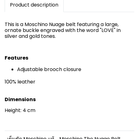
Product description
This is a Moschino Nuage belt featuring a large,
ornate buckle engraved with the word "LOVE" in
silver and gold tones.
Features
Adjustable brooch closure
100% leather
Dimensions
Height: 4 cm
เข็มขัด Moschino แท้
Moschino The Nuage Belt