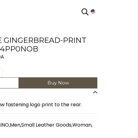
EN
 GINGERBREAD-PRINT
14PP0NOB
0A
Buy Now
 fastening logo print to the rear.
INO
,
Men
,
Small Leather Goods
,
Woman
,