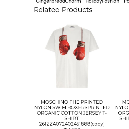
GingerbreadCharm
HolidayFashion
Po
Related Products
MOSCHINO THE PRINTED
MO
NYLON SWIM BOXERSPRINTED
NYLO
ORGANIC COTTON JERSEY T-
ORG
SHIRT
SHI
261ZZA072402451888(copy)