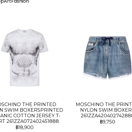
pArtFashion
SCHINO THE PRINTED
MOSCHINO THE PRIN
N SWIM BOXERSPRINTED
NYLON SWIM BOXER
ANIC COTTON JERSEY T-
261ZZA42040274288
RT 261ZZA072402451888
฿9,750
฿18,900