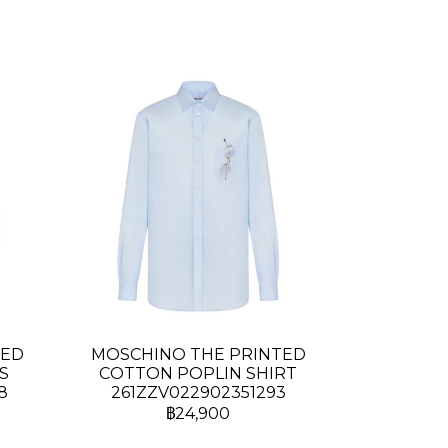
TED
MOSCHINO THE PRINTED
S
COTTON POPLIN SHIRT
8
261ZZV022902351293
฿24,900