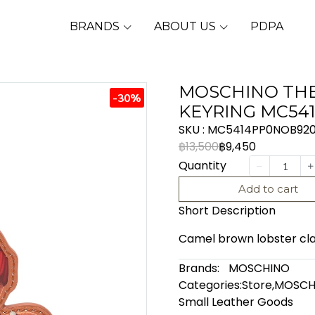
BRANDS
ABOUT US
PDPA
MOSCHINO THE
-30%
KEYRING MC54
SKU : MC5414PP0NOB92
฿13,500
฿9,450
Quantity
Add to cart
Short Description
Camel brown lobster claw
Brands:
MOSCHINO
Categories:
Store
,
MOSCH
Small Leather Goods