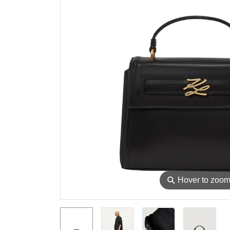
⚲
Hover to zoo