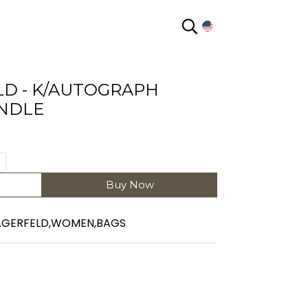
EN
LD - K/AUTOGRAPH
NDLE
Buy Now
AGERFELD
,
WOMEN
,
BAGS