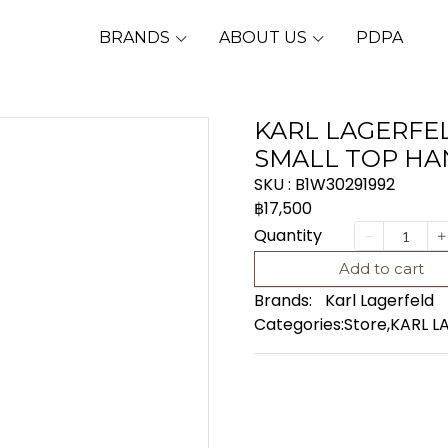
BRANDS
ABOUT US
PDPA
KARL LAGERFE
SMALL TOP HA
SKU : B1W30291992
฿17,500
Quantity
Add to cart
Brands:
Karl Lagerfeld
Categories:
Store
,
KARL L