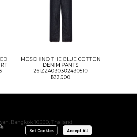
TED
MOSCHINO THE BLUE COTTON
IRT
DENIM PANTS
6
261ZZA030302430510
฿22,900
wan, Bangkok 10330, Thailand.
ติม
Set Cookies
Accept All