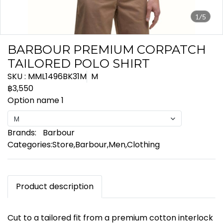
1/5
BARBOUR PREMIUM CORPATCH
TAILORED POLO SHIRT
SKU : MML1496BK31M
M
฿3,550
Option name 1
M
Brands:
Barbour
Categories:
Store
,
Barbour
,
Men
,
Clothing
Product description
Cut to a tailored fit from a premium cotton interlock