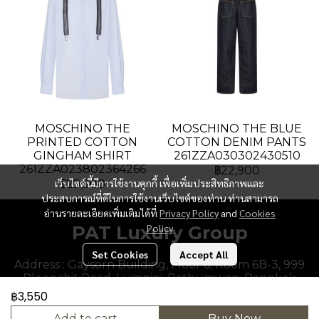
MOSCHINO THE
MOSCHINO THE BLUE
PRINTED COTTON
COTTON DENIM PANTS
GINGHAM SHIRT
261ZZA030302430510
261ZZA023802364266
฿22,900
เว็บไซต์นี้มีการใช้งานคุกกี้ เพื่อเพิ่มประสิทธิภาพและ
฿29,900
ประสบการณ์ที่ดีในการใช้งานเว็บไซต์ของท่าน ท่านสามารถ
อ่านรายละเอียดเพิ่มเติมได้ที่
Privacy Policy
and
Cookies
PAT Luxury Group
Policy
Set Cookies
Accept All
Address : Gaysorn Building, Floor 6, Room 6B-3, 999
Ploenchit Road, Lumpini, Pathumwan, Bangkok
10330, Thailand.
฿3,550
Add to cart
Buy Now