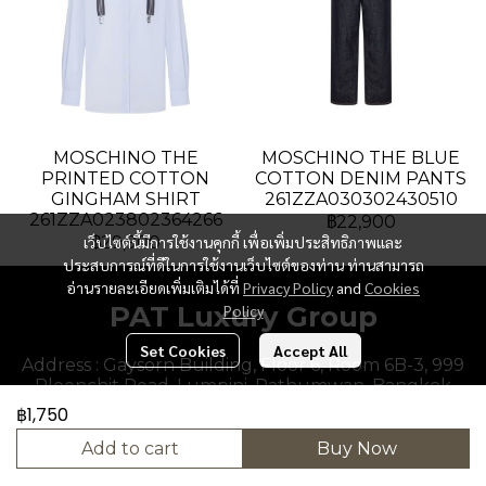
MOSCHINO THE
MOSCHINO THE BLUE
PRINTED COTTON
COTTON DENIM PANTS
GINGHAM SHIRT
261ZZA030302430510
261ZZA023802364266
฿22,900
เว็บไซต์นี้มีการใช้งานคุกกี้ เพื่อเพิ่มประสิทธิภาพและ
฿29,900
ประสบการณ์ที่ดีในการใช้งานเว็บไซต์ของท่าน ท่านสามารถ
อ่านรายละเอียดเพิ่มเติมได้ที่
Privacy Policy
and
Cookies
PAT Luxury Group
Policy
Set Cookies
Accept All
Address : Gaysorn Building, Floor 6, Room 6B-3, 999
Ploenchit Road, Lumpini, Pathumwan, Bangkok
10330, Thailand.
฿1,750
Add to cart
Buy Now