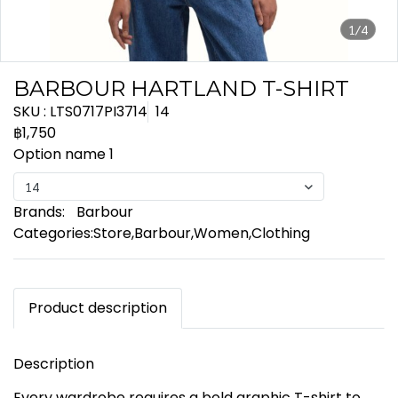
1/4
BARBOUR HARTLAND T-SHIRT
SKU : LTS0717PI3714
14
฿1,750
Option name 1
14
Brands:
Barbour
Categories:
Store
,
Barbour
,
Women
,
Clothing
Product description
Description
Every wardrobe requires a bold graphic T-shirt to