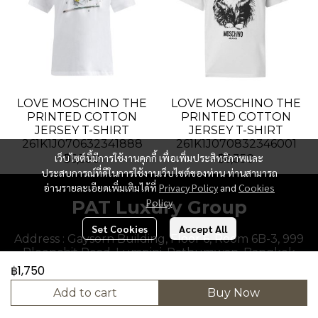
LOVE MOSCHINO THE
LOVE MOSCHINO THE
PRINTED COTTON
PRINTED COTTON
JERSEY T-SHIRT
JERSEY T-SHIRT
261K1J070632341888
261K1J070832346001
เว็บไซต์นี้มีการใช้งานคุกกี้ เพื่อเพิ่มประสิทธิภาพและ
฿6,350
฿6,350
ประสบการณ์ที่ดีในการใช้งานเว็บไซต์ของท่าน ท่านสามารถ
อ่านรายละเอียดเพิ่มเติมได้ที่
Privacy Policy
and
Cookies
PAT Luxury Group
Policy
Set Cookies
Accept All
Address : Gaysorn Building, Floor 6, Room 6B-3, 999
Ploenchit Road, Lumpini, Pathumwan, Bangkok
10330, Thailand.
฿1,750
Add to cart
Buy Now