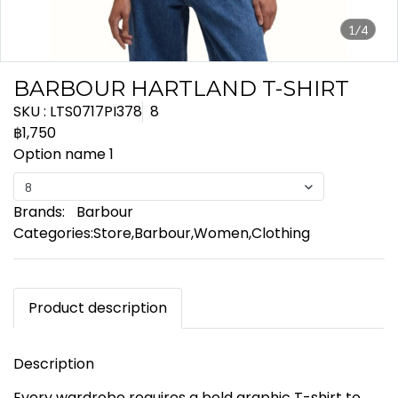
1/4
BARBOUR HARTLAND T-SHIRT
SKU : LTS0717PI378
8
฿1,750
Option name 1
8
Brands:
Barbour
Categories:
Store
,
Barbour
,
Women
,
Clothing
Product description
Description
Every wardrobe requires a bold graphic T-shirt to