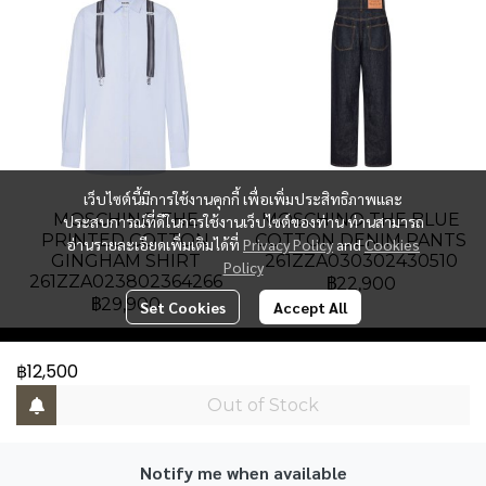
เว็บไซต์นี้มีการใช้งานคุกกี้ เพื่อเพิ่มประสิทธิภาพและ
MOSCHINO THE
MOSCHINO THE BLUE
ประสบการณ์ที่ดีในการใช้งานเว็บไซต์ของท่าน ท่านสามารถ
PRINTED COTTON
COTTON DENIM PANTS
อ่านรายละเอียดเพิ่มเติมได้ที่
Privacy Policy
and
Cookies
GINGHAM SHIRT
261ZZA030302430510
Policy
261ZZA023802364266
฿22,900
฿29,900
Set Cookies
Accept All
฿12,500
PAT Luxury Group
Out of Stock
Address : Gaysorn Building, Floor 6, Room 6B-3, 999
Ploenchit Road, Lumpini, Pathumwan, Bangkok
10330, Thailand.
Notify me when available