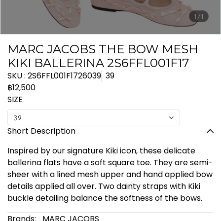
1/1
MARC JACOBS THE BOW MESH
KIKI BALLERINA 2S6FFL001F17
SKU : 2S6FFL001F1726039
39
฿12,500
SIZE
39
Short Description
Inspired by our signature Kiki icon, these delicate
ballerina flats have a soft square toe. They are semi-
sheer with a lined mesh upper and hand applied bow
details applied all over. Two dainty straps with Kiki
buckle detailing balance the softness of the bows.
Brands:
MARC JACOBS