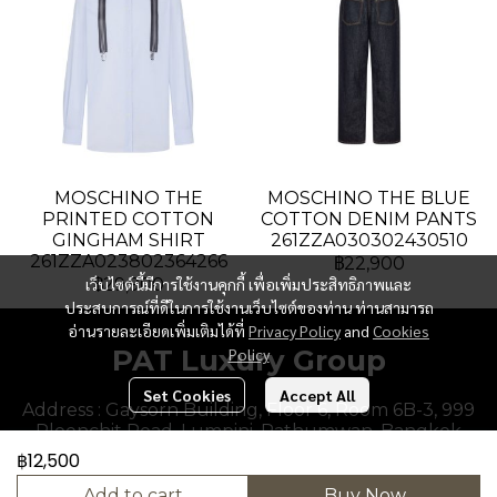
MOSCHINO THE
MOSCHINO THE BLUE
PRINTED COTTON
COTTON DENIM PANTS
GINGHAM SHIRT
261ZZA030302430510
261ZZA023802364266
฿22,900
เว็บไซต์นี้มีการใช้งานคุกกี้ เพื่อเพิ่มประสิทธิภาพและ
฿29,900
ประสบการณ์ที่ดีในการใช้งานเว็บไซต์ของท่าน ท่านสามารถ
อ่านรายละเอียดเพิ่มเติมได้ที่
Privacy Policy
and
Cookies
PAT Luxury Group
Policy
Set Cookies
Accept All
Address : Gaysorn Building, Floor 6, Room 6B-3, 999
Ploenchit Road, Lumpini, Pathumwan, Bangkok
10330, Thailand.
฿12,500
Add to cart
Buy Now