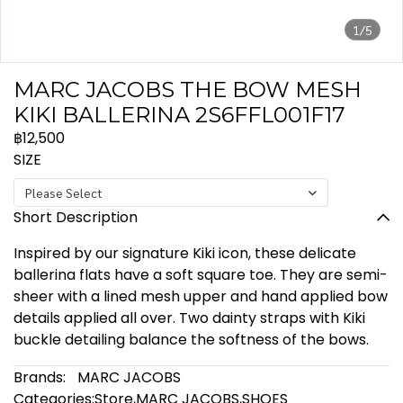
1/5
MARC JACOBS THE BOW MESH
KIKI BALLERINA 2S6FFL001F17
฿12,500
SIZE
Please Select
Short Description
Inspired by our signature Kiki icon, these delicate
ballerina flats have a soft square toe. They are semi-
sheer with a lined mesh upper and hand applied bow
details applied all over. Two dainty straps with Kiki
buckle detailing balance the softness of the bows.
Brands:
MARC JACOBS
Categories:
Store
,
MARC JACOBS
,
SHOES