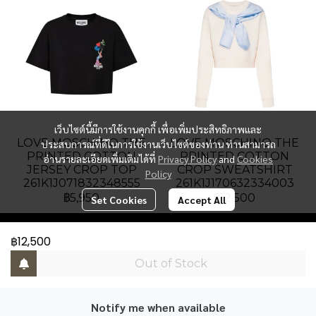
เว็บไซต์นี้มีการใช้งานคุกกี้ เพื่อเพิ่มประสิทธิภาพและ
LOVE MOSCHINO THE
LOVE MOSCHINO THE
ประสบการณ์ที่ดีในการใช้งานเว็บไซต์ของท่าน ท่านสามารถ
PRINTED COTTON
PRINTED COTTON
อ่านรายละเอียดเพิ่มเติมได้ที่
Privacy Policy
and
Cookies
JERSEY CROP TOP
CROP SWEATSHIRT
Policy
261K1J071832348555
261K1J170632334003
฿5,950
฿12,500
Set Cookies
Accept All
฿12,500
PAT Luxury Group
Out of Stock
Address : Gaysorn Building, Floor 6, Room 6B-3, 999
Ploenchit Road, Lumpini, Pathumwan, Bangkok
10330, Thailand.
Notify me when available