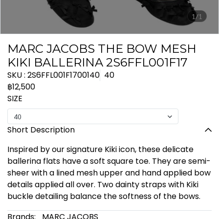
1/1
MARC JACOBS THE BOW MESH
KIKI BALLERINA 2S6FFL001F17
SKU : 2S6FFL001F1700140
40
฿12,500
SIZE
40
Short Description
Inspired by our signature Kiki icon, these delicate
ballerina flats have a soft square toe. They are semi-
sheer with a lined mesh upper and hand applied bow
details applied all over. Two dainty straps with Kiki
buckle detailing balance the softness of the bows.
Brands:
MARC JACOBS