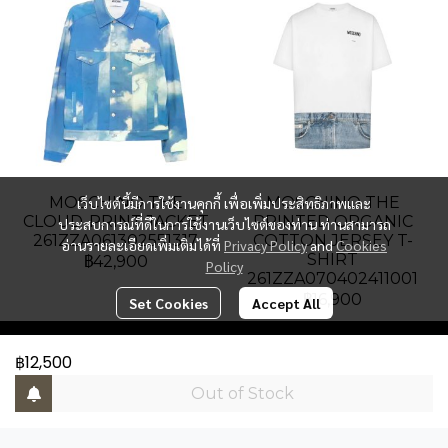
MOSCHINO THE
MOSCHINO THE
เว็บไซต์นี้มีการใช้งานคุกกี้ เพื่อเพิ่มประสิทธิภาพและ
CLOUD-PRINT JACKET
PRINTED ORGANIC
ประสบการณ์ที่ดีในการใช้งานเว็บไซต์ของท่าน ท่านสามารถ
261ZZA061302551317
COTTON JERSEY T-
อ่านรายละเอียดเพิ่มเติมได้ที่
Privacy Policy
and
Cookies
SHIRT
฿42,900
Policy
261ZZA070402411001
฿16,900
Set Cookies
Accept All
฿12,500
PAT Luxury Group
Out of Stock
Address : Gaysorn Building, Floor 6, Room 6B-3, 999
Ploenchit Road, Lumpini, Pathumwan, Bangkok