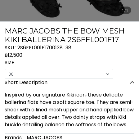
1/1
MARC JACOBS THE BOW MESH
KIKI BALLERINA 2S6FFL001F17
SKU : 2S6FFL001F1700138
38
฿12,500
SIZE
38
Short Description
Inspired by our signature Kiki icon, these delicate
ballerina flats have a soft square toe. They are semi-
sheer with a lined mesh upper and hand applied bow
details applied all over. Two dainty straps with Kiki
buckle detailing balance the softness of the bows.
Brands:
MARC JACOBS