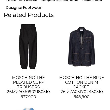
DesignerFootwear
Related Products
MOSCHINO THE
MOSCHINO THE BLUE
PLEATED CUFF
COTTON DENIM
TROUSERS
JACKET
261ZZA030902180510
261ZZA051702430510
฿37,900
฿48,900