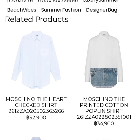
BeachVibes
SummerFashion
DesignerBag
Related Products
MOSCHINO THE HEART
MOSCHINO THE
CHECKED SHIRT
PRINTED COTTON
261ZZA020502363266
POPLIN SHIRT
261ZZA022802351001
฿32,900
฿34,900