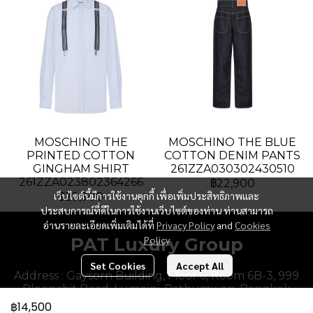
MOSCHINO THE
MOSCHINO THE BLUE
PRINTED COTTON
COTTON DENIM PANTS
GINGHAM SHIRT
261ZZA030302430510
261ZZA023802364266
฿22,900
เว็บไซต์นี้มีการใช้งานคุกกี้ เพื่อเพิ่มประสิทธิภาพและ
฿29,900
ประสบการณ์ที่ดีในการใช้งานเว็บไซต์ของท่าน ท่านสามารถ
อ่านรายละเอียดเพิ่มเติมได้ที่
Privacy Policy
and
Cookies
PAT Luxury Group
Policy
Set Cookies
Accept All
Address : Gaysorn Building, Floor 6, Room 6B-3, 999
Ploenchit Road, Lumpini, Pathumwan, Bangkok
10330, Thailand.
฿14,500