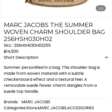
1/5
MARC JACOBS THE SUMMER
WOVEN CHARM SHOULDER BAG
2S6HSH030H02
SKU : 2S6HSH030H02255
฿14,500
Short Description
Summer personified in a bag. This shoulder bag is
made from woven material with a subtle
checkerboard effect and a textural feel. A
removable suede flower charm dangles from a
suede top handle.
Brands:
MARC JACOBS
Categories:
Store
,
MARC JACOBS
,
ACCESSORIES