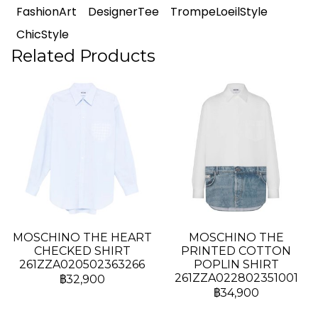
FashionArt
DesignerTee
TrompeLoeilStyle
ChicStyle
Related Products
MOSCHINO THE HEART
MOSCHINO THE
CHECKED SHIRT
PRINTED COTTON
261ZZA020502363266
POPLIN SHIRT
261ZZA022802351001
฿32,900
฿34,900