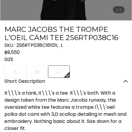
1/1
MARC JACOBS THE TROMPE
L'OEIL CAMI TEE 2S6RTP038C16
SKU : 2S6RTP038C16101L
L
฿9,550
SIZE
S
M
L
Short Description
It\\\'s a tank, it\\\'s a tee. It\\\'s both. With a
design taken from the Marc Jacobs runway, this
oversized white tee features a trompe l\\\'oeil
polka dot cami with 3,D scallop detailing in mesh and
embroidery. Nothing basic about it. Size down for a
closer fit.