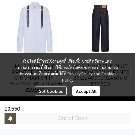
เว็บไซต์นี้มีการใช้งานคุกกี้ เพื่อเพิ่มประสิทธิภาพและ
MOSCHINO THE
MOSCHINO THE BLUE
ประสบการณ์ที่ดีในการใช้งานเว็บไซต์ของท่าน ท่านสามารถ
PRINTED COTTON
COTTON DENIM PANTS
อ่านรายละเอียดเพิ่มเติมได้ที่
Privacy Policy
and
Cookies
GINGHAM SHIRT
261ZZA030302430510
Policy
261ZZA023802364266
฿22,900
฿29,900
Set Cookies
Accept All
฿9,550
PAT Luxury Group
Out of Stock
Address : Gaysorn Building, Floor 6, Room 6B-3, 999
Ploenchit Road, Lumpini, Pathumwan, Bangkok