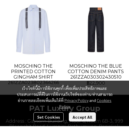
MOSCHINO THE
MOSCHINO THE BLUE
PRINTED COTTON
COTTON DENIM PANTS
GINGHAM SHIRT
261ZZA030302430510
261ZZA023802364266
฿22,900
เว็บไซต์นี้มีการใช้งานคุกกี้ เพื่อเพิ่มประสิทธิภาพและ
฿29,900
ประสบการณ์ที่ดีในการใช้งานเว็บไซต์ของท่าน ท่านสามารถ
อ่านรายละเอียดเพิ่มเติมได้ที่
Privacy Policy
and
Cookies
PAT Luxury Group
Policy
Set Cookies
Accept All
Address : Gaysorn Building, Floor 6, Room 6B-3, 999
Ploenchit Road, Lumpini, Pathumwan, Bangkok