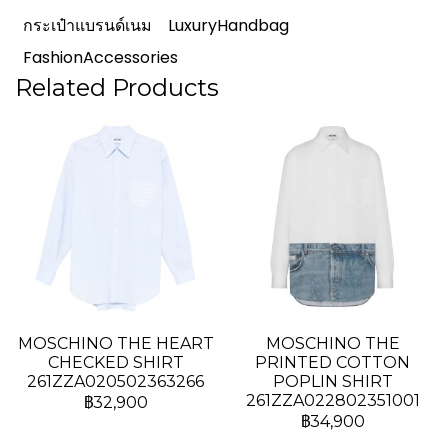
กระเป๋าแบรนด์เนม
LuxuryHandbag
FashionAccessories
Related Products
MOSCHINO THE HEART
MOSCHINO THE
CHECKED SHIRT
PRINTED COTTON
261ZZA020502363266
POPLIN SHIRT
261ZZA022802351001
฿32,900
฿34,900