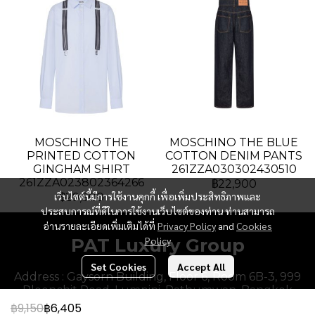
MOSCHINO THE
MOSCHINO THE BLUE
PRINTED COTTON
COTTON DENIM PANTS
GINGHAM SHIRT
261ZZA030302430510
261ZZA023802364266
฿22,900
เว็บไซต์นี้มีการใช้งานคุกกี้ เพื่อเพิ่มประสิทธิภาพและ
฿29,900
ประสบการณ์ที่ดีในการใช้งานเว็บไซต์ของท่าน ท่านสามารถ
อ่านรายละเอียดเพิ่มเติมได้ที่
Privacy Policy
and
Cookies
PAT Luxury Group
Policy
Set Cookies
Accept All
Address : Gaysorn Building, Floor 6, Room 6B-3, 999
Ploenchit Road, Lumpini, Pathumwan, Bangkok
10330, Thailand.
฿9,150
฿6,405