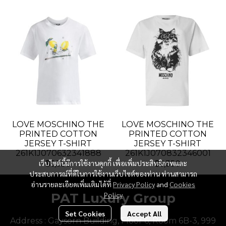
LOVE MOSCHINO THE
LOVE MOSCHINO THE
PRINTED COTTON
PRINTED COTTON
JERSEY T-SHIRT
JERSEY T-SHIRT
261K1J070632341888
261K1J070832346001
เว็บไซต์นี้มีการใช้งานคุกกี้ เพื่อเพิ่มประสิทธิภาพและ
฿6,350
฿6,350
ประสบการณ์ที่ดีในการใช้งานเว็บไซต์ของท่าน ท่านสามารถ
อ่านรายละเอียดเพิ่มเติมได้ที่
Privacy Policy
and
Cookies
PAT Luxury Group
Policy
Set Cookies
Accept All
Address : Gaysorn Building, Floor 6, Room 6B-3, 999