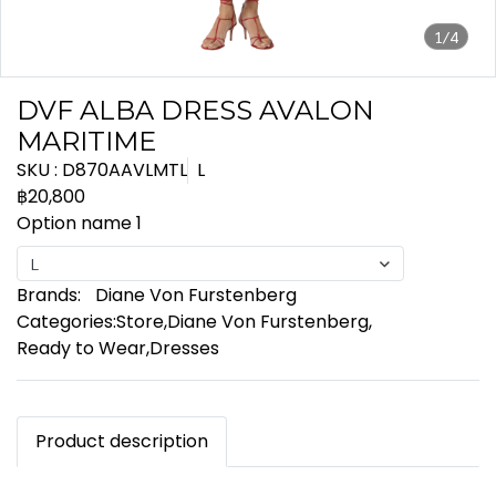
1/4
DVF ALBA DRESS AVALON
MARITIME
SKU : D870AAVLMTL
L
฿20,800
Option name 1
L
Brands:
Diane Von Furstenberg
Categories:
Store
,
Diane Von Furstenberg
,
Ready to Wear
,
Dresses
Product description