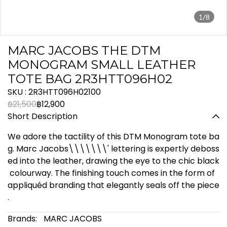
1/8
MARC JACOBS THE DTM
MONOGRAM SMALL LEATHER
TOTE BAG 2R3HTT096H02
SKU : 2R3HTT096H02100
฿21,500
฿12,900
Short Description
We adore the tactility of this DTM Monogram tote ba
g. Marc Jacobs\\\\\\\' lettering is expertly deboss
ed into the leather, drawing the eye to the chic black
colourway. The finishing touch comes in the form of
appliquéd branding that elegantly seals off the piece
.
Brands:
MARC JACOBS