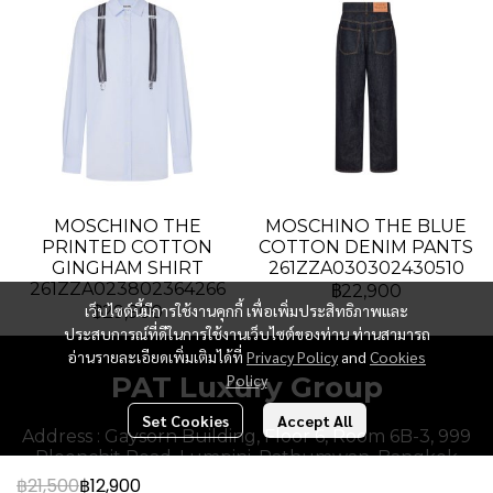
MOSCHINO THE
MOSCHINO THE BLUE
PRINTED COTTON
COTTON DENIM PANTS
GINGHAM SHIRT
261ZZA030302430510
261ZZA023802364266
฿22,900
เว็บไซต์นี้มีการใช้งานคุกกี้ เพื่อเพิ่มประสิทธิภาพและ
฿29,900
ประสบการณ์ที่ดีในการใช้งานเว็บไซต์ของท่าน ท่านสามารถ
อ่านรายละเอียดเพิ่มเติมได้ที่
Privacy Policy
and
Cookies
PAT Luxury Group
Policy
Set Cookies
Accept All
Address : Gaysorn Building, Floor 6, Room 6B-3, 999
Ploenchit Road, Lumpini, Pathumwan, Bangkok
10330, Thailand.
฿21,500
฿12,900