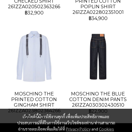
CHECKED SHIRT
PRINTED COTTON
261ZZA020502363266
POPLIN SHIRT
261ZZA022802351001
฿32,900
฿34,900
MOSCHINO THE
MOSCHINO THE BLUE
PRINTED COTTON
COTTON DENIM PANTS
GINGHAM SHIRT
261ZZA030302430510
261ZZA023802364266
฿22,900
เว็บไซต์นี้มีการใช้งานคุกกี้ เพื่อเพิ่มประสิทธิภาพและ
฿29,900
ประสบการณ์ที่ดีในการใช้งานเว็บไซต์ของท่าน ท่านสามารถ
อ่านรายละเอียดเพิ่มเติมได้ที่
Privacy Policy
and
Cookies