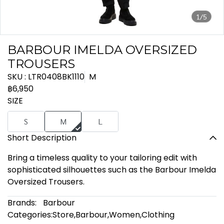
1/5
BARBOUR IMELDA OVERSIZED
TROUSERS
SKU : LTR0408BK1110
M
฿6,950
SIZE
S
M
L
Short Description
Bring a timeless quality to your tailoring edit with
sophisticated silhouettes such as the Barbour Imelda
Oversized Trousers.
Brands:
Barbour
Categories:
Store
,
Barbour
,
Women
,
Clothing